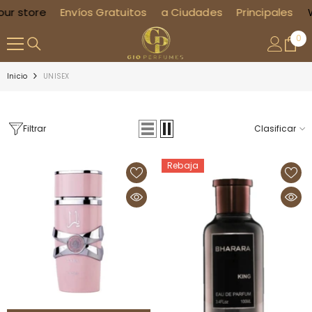
r store
Envíos Gratuitos
SALTAR AL CONTENIDO
a Ciudades
Principales
We
0
0
ite
Inicio
UNISEX
Filtrar
Clasificar
Rebaja